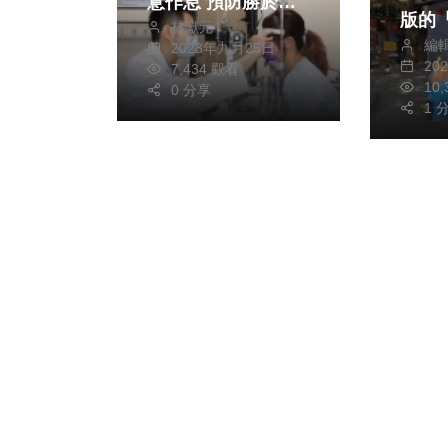
意作息 預防勝於治
版的
林獻元
療
編
作
2023年九月25日
20
7,434 觀看
10
0 分享
1 