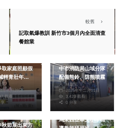
較舊
記取氣爆教訓 新竹市3個月內全面清查
生活
餐館業
消費
政治
社會
黨台中市議員吳
提升山域勤務安全
爭取家庭照顧假
中市消防局山域分隊
配備熊鈴、防熊噴霧
獻元
林獻元
24年五月29日
2025年十二月01日
997 觀看
3,420 觀看
文教
分享
0 分享
文教
僑務委員會「112年
手指創舊派畫家
馬來西亞華文小學輔
中秋節展出東方