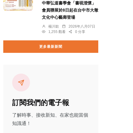
中華弘道書學會「書硯澄懷」
會員聯展於8日起在台中市大墩
文化中心藝廊登場
楊川欽
2026年八月07日
1,255 觀看
0 分享
更多最新新聞
訂閱我們的電子報
了解時事、接收新知、在家也能當個
知識通！