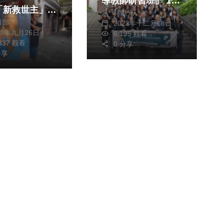
導教師研習班」 17
「新救世主」畫
林獻元
日臺中弘光科技大學
輯部
2023年十二月18日
開訓
23年九月26日
6,195 觀看
,337 觀看
0 分享
分享