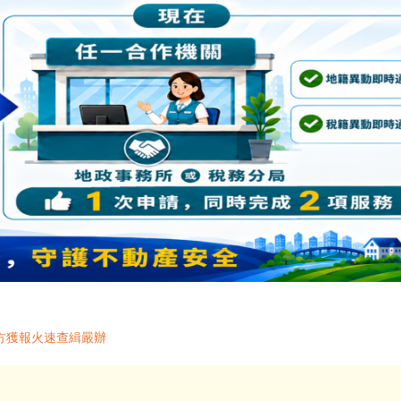
方獲報火速查緝嚴辦