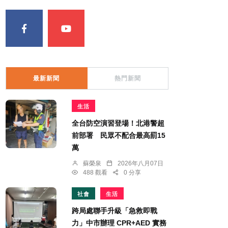
最新新聞
熱門新聞
生活
全台防空演習登場！北港警超
前部署 民眾不配合最高罰15
萬
蘇榮泉
2026年八月07日
488 觀看
0 分享
社會
生活
跨局處聯手升級「急救即戰
力」中市辦理 CPR+AED 實務