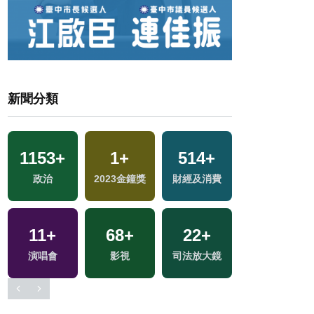
新聞分類
1153
+
1
+
514
+
13
+
政治
2023金鐘獎
財經及消費
海峽論壇專區
4
+
11
+
68
+
22
+
兩岸佛教文化交
地
演唱會
影視
司法放大鏡
流專區