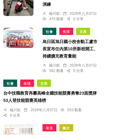
演練
楊川欽
2026年八月07日
470 觀看
0 分享
社會
生活
文教
烏日區旭日國小校舍動工盧市
長宣布任內第10所新校開工、
持續擴充教育量能
楊川欽
2026年八月07日
592 觀看
0 分享
社會
生活
文教
台中技職教育再攀高峰全國技能競賽勇奪23面獎牌
53人登技能競賽英雄榜
楊川欽
2026年八月07日
553 觀看
0 分享
生活
藝文