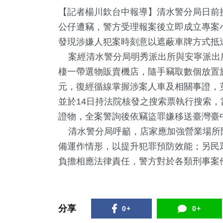
【記者楊川欽台中報導】清水警分局日前
公仔遭竊，警方受理報案後立即成立專案
發現涉嫌人犯案時刻意以遮蔽車牌方式抵
案經清水警分局明秀派出所與安寧派出
棲一帶選物販賣機店，隨手竊取數個放置於
元，復經循線掌握涉案人車及相關事證，
並於14日持法院核發之搜索票執行搜索，
9
+
35
+
10
+
267
+
364
證物，全案警詢後依竊盜罪嫌移送臺灣臺
及醫療
2024立委選戰
綜藝
藝文
熱門
清水警分局呼籲，店家應加強營業場所
備運作情形，以提升犯罪預防效能；另民
39
+
2
+
負擔相應法律責任，警方對於各類刑事案
2
+
兩岸道教文化交
福建林公信俗文
遊
流專區
化專區
分享
0+
0+