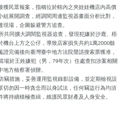
接獲民眾報案，指稱位於轄內之夾娃娃機店內高價
小組展開調查，經調閱周邊監視器畫面分析比對，
達現場，企圖躲避警方追查。
所共同擴大調閱監視器追查，發現犯嫌於沙鹿、梧
機台上方之公仔，導致店家損失共約1萬2000餘
蒐證完備後向臺灣臺中地方法院聲請搜索票獲准，
當場於王姓嫌犯（男，79年次）住處查扣涉案相關
+
15
+
1714
+
724
+
中地方檢察署偵辦。
2024總統大選
生活
綜合
防竊措施，妥善運用監視錄影設備，並定期檢視設
眾切勿因一時貪念而以身試法，任何竊盜行為均須
件將持續積極查緝，維護民眾財產及人身安全。
172
+
74
+
1
+
運動
美食
兩岸藝苑天