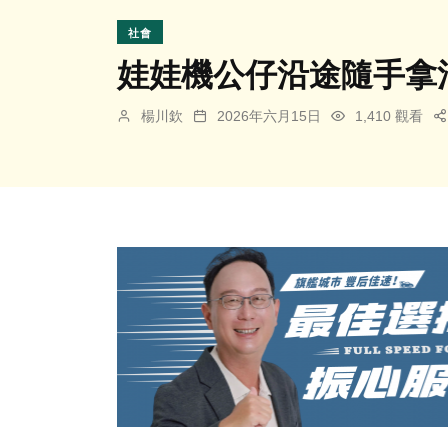
社會
娃娃機公仔沿途隨手拿
楊川欽
2026年六月15日
1,410 觀看