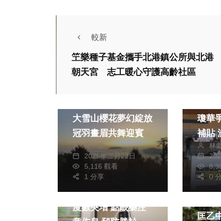
較新
笁樂種子基金攜手北港鎮公所與北港
政治
朝天宮 志工暖心守護高齡社區
財經及
生活
國民
大雪山櫻花夢幻綻放
瓊華
冠羽畫眉共舞迎賓
補貼 減輕青壯年負
楊川欽
林
擔
2025年二月22日
20
5,116 觀看
8,
健康及醫療
文教
1 分享
0 
藝文
孩童暑假用3C近視
台灣
度數突增 點眼藥注
匡乙