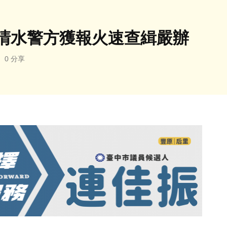
清水警方獲報火速查緝嚴辦
0 分享