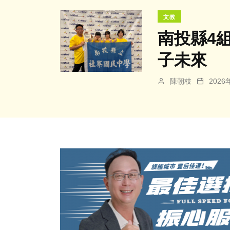
文教
南投縣4
子未來
陳朝枝
202