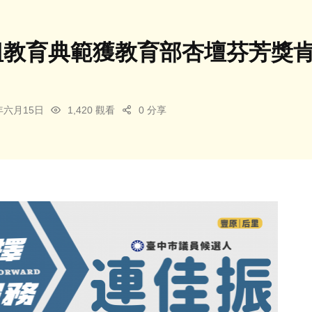
組教育典範獲教育部杏壇芬芳獎
6年六月15日
1,420 觀看
0 分享