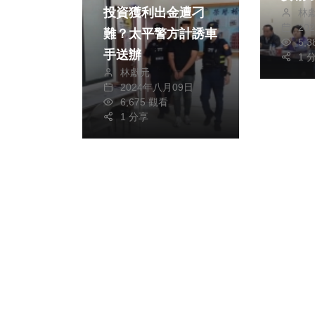
投資獲利出金遭刁
林
補助
20
難？太平警方計誘車
5,
手送辦
1 
林獻元
2024年八月09日
6,675 觀看
1 分享