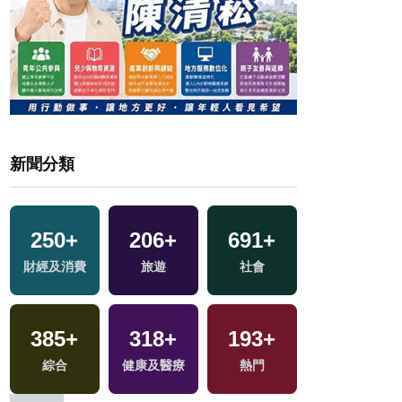
新聞分類
250
+
206
+
691
+
84
+
財經及消費
旅遊
社會
運動
385
+
318
+
193
+
613
+
綜合
健康及醫療
熱門
政治