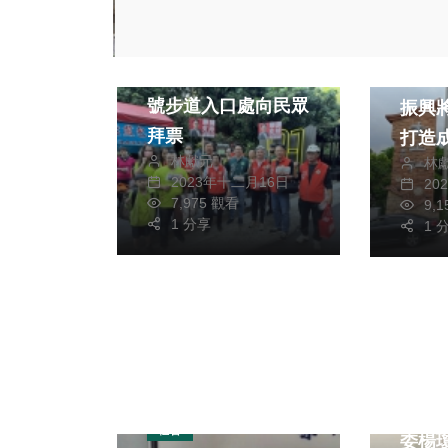
政治
生活
2024立委選戰
兩岸
立委莊競程到大坑九
臺灣
號步道入口處向民眾
振興
拜票
打造
林獻元
林
麗休
2023年十二月16日
20
7,975 觀看
9,
1 分享
1 
政治
梧棲
1.4
社會
委楊