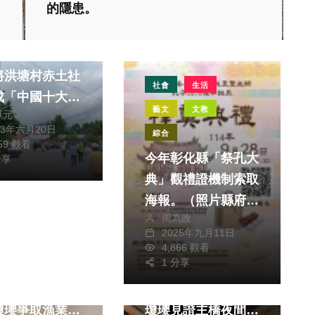
藝文
的隱患。
海峽論壇專區
來的年輕人鄉村
將洪塘村赤土社
社會
生活
成「中國十大美
藝文
文教
獻元
閒鄉村」
23年六月20日
綜合
159 觀看
今年彰化縣「祭孔大
分享
典」觀禮證機制索取
海報。（照片縣府提
周為政
政治
生活
供）
2025年九月11日
財經及消費
旅遊
4,866 觀看
1 分享
漁港升級面臨
縫合「綠空廊道」潭
億元經費缺口 立
子85米斷點 立委楊
瓊瓔爭取漁業署
瓊瓔見證主橋夜間吊