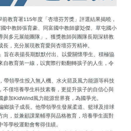
學前教育署115年度「杏壇芬芳獎」評選結果揭曉，
寮國中教師張育豪、同富國中教師廖彣傑、草屯國小
導與多元展能團隊」。獲獎教師與團隊長期深耕教
成長，充分展現教育愛與杏壇芬芳精神。
」旨在表揚長期默默付出、以愛關懷學生、積極協
來自教育第一線，以實際行動翻轉孩子的人生，令
+
5
+
0
+
10
+
，帶領學生投入無人機、水火箭及風力能源等科技
綜藝
兩岸藝苑天地
司法放大鏡
，不僅培養學生科技素養，更提升孩子的自信心與
參加KidWind風力能源世界賽，為國爭光。
偏鄉孩子成長。他帶領學生發展柔道、籃球及排球
0
+
142
+
40
+
方向，並兼顧課業輔導與品格教育，培養學生面對
2023金鐘獎
藝文
美食
中等學校運動會奪得佳績。