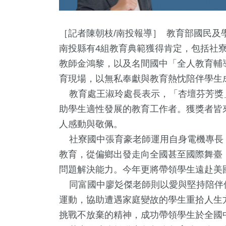
［記者陳朝枝/南投報導］ 教育部國民及
南投縣有4組教育典範獲得肯定，包括社
教師金鴻黎，以及名間國中「全人教育輔
育現場，以無私奉獻與教育熱忱陪伴學生
教育處王淑玲處長表示，「杏壇芬芳獎
助學生適性發展的教育工作者。獲獎者皆
人感動與敬佩。
+
37
+
6
+
9
+
926
社寮國中張育豪老師運用自身電機專長
公信俗文
影視
演唱會
評論
生活
教育，從偏鄉出發走向全國甚至國際舞臺
問題解決能力。今年更將帶領學生遠赴美國
2
+
同富國中廖彣傑老師則以愛與堅持陪伴
8
+
38
+
運動，協助遭遇家庭變故的學生重拾人生
兩岸佛教文化交
立委選戰
兩岸
流專區
挑戰不放棄的精神，成功帶領學生於全國