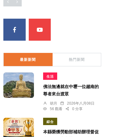
最新新聞
熱門新聞
生活
佛法無邊就在中壢一位越南的
尊者來台渡眾
胡月
2026年八月08日
56 觀看
0 分享
綜合
本縣榮獲勞動部補助辦理督促