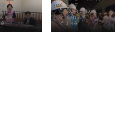
獻元
林獻元
解困
裝作業
25年一月22日
2024年九月03日
386 觀看
7,341 觀看
分享
1 分享