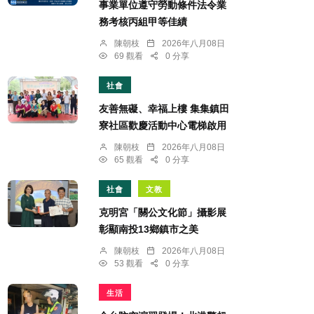
事業單位遵守勞動條件法令業
務考核丙組甲等佳績
陳朝枝
2026年八月08日
69 觀看
0 分享
社會
友善無礙、幸福上樓 集集鎮田
寮社區歡慶活動中心電梯啟用
陳朝枝
2026年八月08日
65 觀看
0 分享
社會
文教
克明宮「關公文化節」攝影展
彰顯南投13鄉鎮市之美
陳朝枝
2026年八月08日
53 觀看
0 分享
生活