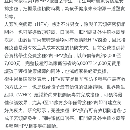
且尚未接種第1劑HPV疫苗之學生，衛生局呼籲家長儘速安
排接種，把握最佳預防時機，為孩子健康未來增添一道堅實
防線。
人類乳突病毒（HPV）感染不分男女，除與子宮頸癌密切相
關外，也可能導致頭頸癌、口咽癌、肛門癌及外生殖器癌等
疾病。由於目前尚無特定藥物可有效清除HPV感染，因此接
種疫苗是最有效且具成本效益的預防方式。目前公費提供符
合資格學生免費接種2劑HPV疫苗，以市價每劑約3,000至
7,000元，完整接種可為家庭節省約6,000至14,000元費用，
讓孩子獲得健康保障的同時，也減輕家長經濟負擔。
衛生局長陳潤秋表示，HPV疫苗是目前預防多種癌症最有效
的方法之一，也是送給孩子最有價值的健康禮物。世界衛生
組織（WHO）建議於尚未接觸病毒前完成接種，可獲得最
佳保護效果，尤其9至14歲青少年僅需接種2劑即可建立良
好免疫力。研究顯示，完整接種HPV疫苗可有效預防超過七
成子宮頸癌發生，同時降低口咽癌、肛門癌及外生殖器癌等
多種與HPV相關疾病風險。