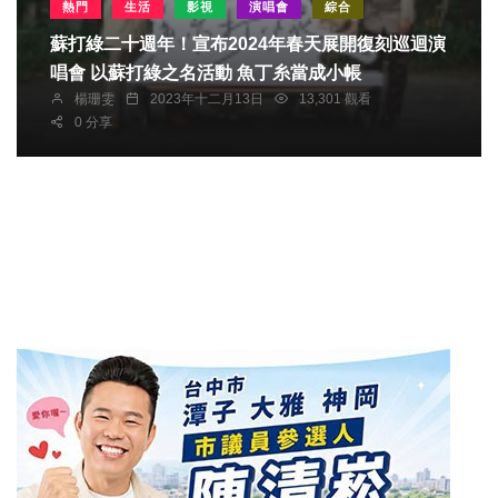
熱門
生活
影視
演唱會
綜合
蘇打綠二十週年！宣布2024年春天展開復刻巡迴演
唱會 以蘇打綠之名活動 魚丁糸當成小帳
楊珊雯
2023年十二月13日
13,301 觀看
0 分享