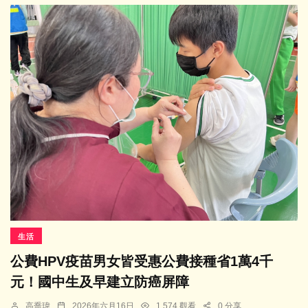
生活
公費HPV疫苗男女皆受惠公費接種省1萬4千
元！國中生及早建立防癌屏障
高喬瑋
2026年六月16日
1,574 觀看
0 分享