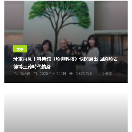
文教
珍重再見！科博館《珍與科博》快閃展出 回顧珍古
德博士跨時代情緣
張皓傑
2025年十月22日
2,873 觀看
1 分享