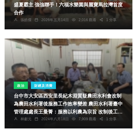
盛夏霸主 強強聯手！六福水樂園與麗寶馬拉灣首度
合作
張皓傑
2026年五月14日
2,016 觀看
1 分享
政治
財經及消費
台中市大安區西安里長紀木淵質疑農田水利會改制
為農田水利署後服務工作效率變差 農田水利署臺中
管理處處長王曼菁：服務以利農為宗旨 改制後工作
林獻元
2024年八月18日
7,909 觀看
1 分享
效率比往昔更佳