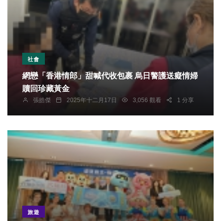
社會
網戀「香港情郎」甜喊代收包裹 烏日警護送癡情婦
贖回珍藏黃金
張皓傑
2025年十二月17日
3,056 觀看
1 分享
旅遊