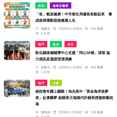
政治
健康及醫療
「爸」氣迎健康！中市衛生局邀爸爸動起來 養
成規律運動迎接健康人生
林獻元
2026年八月08日
342 觀看
0 分享
熱門
政治
生活
彰化縣後備輔導中心支援「同心36號」演習 協
力假訊息蒐證澄清演練
林獻元
2026年八月08日
453 觀看
1 分享
熱門
文教
南投青年躍上國際！旭光高中「黃金海岸造夢
者」赴澳圓夢 副縣長王瑞德代許縣長授旗鼓勵祝
福
陳朝枝
2026年八月08日
319 觀看
0 分享