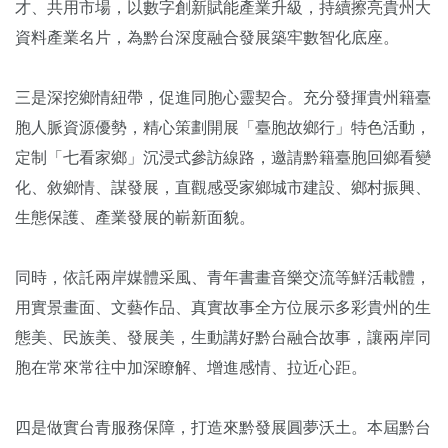
才、共用市場，以數字創新賦能產業升級，持續擦亮貴州大
資料產業名片，為黔台深度融合發展築牢數智化底座。
三是深挖鄉情紐帶，促進同胞心靈契合。充分發揮貴州籍臺
胞人脈資源優勢，精心策劃開展「臺胞故鄉行」特色活動，
定制「七看家鄉」沉浸式參訪線路，邀請黔籍臺胞回鄉看變
化、敘鄉情、謀發展，直觀感受家鄉城市建設、鄉村振興、
生態保護、產業發展的嶄新面貌。
同時，依託兩岸媒體采風、青年書畫音樂交流等鮮活載體，
用實景畫面、文藝作品、真實故事全方位展示多彩貴州的生
態美、民族美、發展美，生動講好黔台融合故事，讓兩岸同
胞在常來常往中加深瞭解、增進感情、拉近心距。
四是做實台青服務保障，打造來黔發展圓夢沃土。本屆黔台