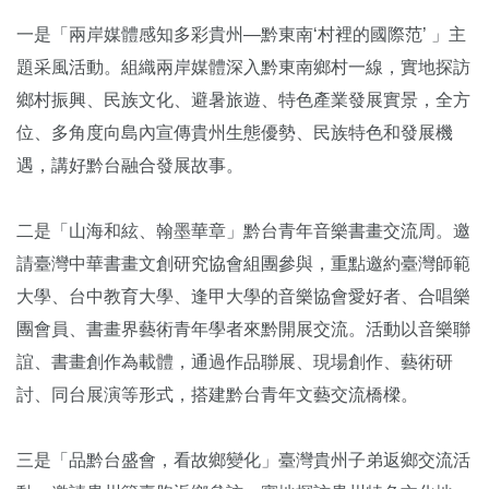
一是「兩岸媒體感知多彩貴州—黔東南‘村裡的國際范’ 」主
題采風活動。組織兩岸媒體深入黔東南鄉村一線，實地探訪
鄉村振興、民族文化、避暑旅遊、特色產業發展實景，全方
位、多角度向島內宣傳貴州生態優勢、民族特色和發展機
遇，講好黔台融合發展故事。
二是「山海和絃、翰墨華章」黔台青年音樂書畫交流周。邀
請臺灣中華書畫文創研究協會組團參與，重點邀約臺灣師範
大學、台中教育大學、逢甲大學的音樂協會愛好者、合唱樂
團會員、書畫界藝術青年學者來黔開展交流。活動以音樂聯
誼、書畫創作為載體，通過作品聯展、現場創作、藝術研
討、同台展演等形式，搭建黔台青年文藝交流橋樑。
三是「品黔台盛會，看故鄉變化」臺灣貴州子弟返鄉交流活