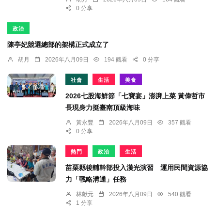
0 分享
政治
陳亭妃競選總部的架構正式成立了
胡月
2026年八月09日
194 觀看
0 分享
社會
生活
美食
2026七股海鮮節「七寶宴」澎湃上菜 黃偉哲市
長現身力挺臺南頂級海味
黃永豐
2026年八月09日
357 觀看
0 分享
熱門
政治
生活
苗栗縣後輔幹部投入漢光演習 運用民間資源協
力「戰略溝通」任務
林獻元
2026年八月09日
540 觀看
1 分享