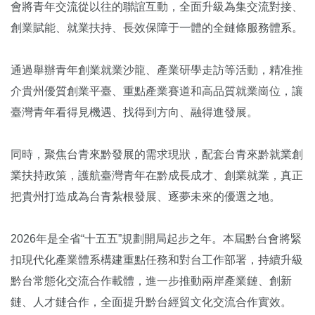
會將青年交流從以往的聯誼互動，全面升級為集交流對接、
創業賦能、就業扶持、長效保障于一體的全鏈條服務體系。
通過舉辦青年創業就業沙龍、產業研學走訪等活動，精准推
介貴州優質創業平臺、重點產業賽道和高品質就業崗位，讓
臺灣青年看得見機遇、找得到方向、融得進發展。
同時，聚焦台青來黔發展的需求現狀，配套台青來黔就業創
業扶持政策，護航臺灣青年在黔成長成才、創業就業，真正
把貴州打造成為台青紮根發展、逐夢未來的優選之地。
2026年是全省“十五五”規劃開局起步之年。本屆黔台會將緊
扣現代化產業體系構建重點任務和對台工作部署，持續升級
黔台常態化交流合作載體，進一步推動兩岸產業鏈、創新
鏈、人才鏈合作，全面提升黔台經貿文化交流合作實效。