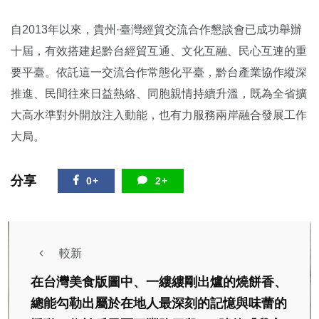
自2013年以來，貴州·臺灣經貿交流合作懇談會已成功舉辦
十屆，有效搭建起黔台經貿互通、文化互融、民心互連的重
要平臺。依託這一交流合作常態化平臺，黔台產業協作縱深
推進、民間往來日益熱絡、同胞親情持續升溫，既為全省擴
大高水準對外開放注入動能，也有力服務兩岸融合發展工作
大局。
分享
0+
2+
較新
在台灣美食版圖中、一縷縷剛出爐的燒餅香、
總能勾勒出屬於在地人最深刻的記憶與味蕾的