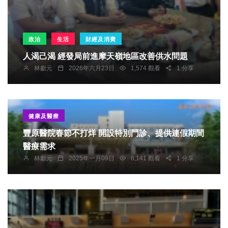
政治
生活
財經及消費
人渴己渴 經發局前進摩天嶺地區改善供水問題
林獻元
2026年六月23日
1,574 觀看
1 分享
健康及醫療
豐原醫院春節不打烊 開設特別門診、提供連假期間
醫療需求
林獻元
2025年一月09日
6,141 觀看
1 分享