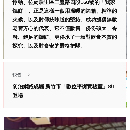
悸動、位於后里區三豐路四段160號的「我家
燒餅」、正是這樣一個用溫暖的烤箱、精準的
火候、以及對傳統味道的堅持、成功擄獲無數
老饕芳心的代表、它不僅販售一份份碩大、香
酥、飽足的燒餅、更傳承了一種對飲食本質的
探究、以及對食安的嚴格把關。
較舊
防治網路成癮 新竹市「數位平衡實驗室」8/1
登場