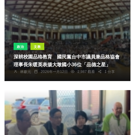
政治
文教
深耕校園品格教育 國民黨台中市議員兼品格協會
理事長朱暖英表揚大墩國小36位「品德之星」
林獻元
2026年一月12日
2,987 觀看
1 分享