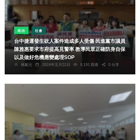
政治
社會
台中捷運發生砍人案件造成多人受傷 民進黨市議員
陳雅惠要求市府提高見警率 教導民眾正確防身自保
以及做好危機應變處理SOP
林獻元
2024年五月22日
8,191 觀看
0 分享