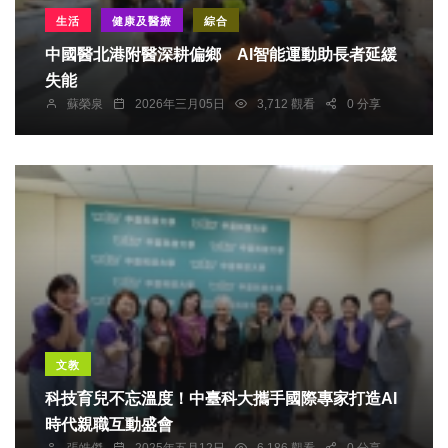
生活
健康及醫療
綜合
中國醫北港附醫深耕偏鄉 AI智能運動助長者延緩
失能
蘇榮泉
2026年三月05日
3,712 觀看
0 分享
文教
科技育兒不忘溫度！中臺科大攜手國際專家打造AI
時代親職互動盛會
張皓傑
2025年五月12日
6,186 觀看
0 分享