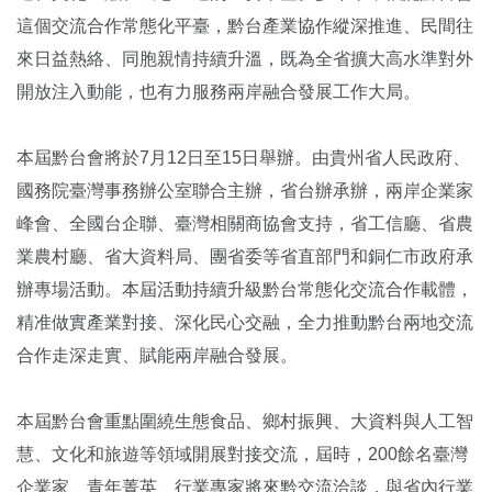
這個交流合作常態化平臺，黔台產業協作縱深推進、民間往
來日益熱絡、同胞親情持續升溫，既為全省擴大高水準對外
開放注入動能，也有力服務兩岸融合發展工作大局。
本屆黔台會將於7月12日至15日舉辦。由貴州省人民政府、
國務院臺灣事務辦公室聯合主辦，省台辦承辦，兩岸企業家
峰會、全國台企聯、臺灣相關商協會支持，省工信廳、省農
業農村廳、省大資料局、團省委等省直部門和銅仁市政府承
辦專場活動。本屆活動持續升級黔台常態化交流合作載體，
精准做實產業對接、深化民心交融，全力推動黔台兩地交流
合作走深走實、賦能兩岸融合發展。
本屆黔台會重點圍繞生態食品、鄉村振興、大資料與人工智
慧、文化和旅遊等領域開展對接交流，屆時，200餘名臺灣
企業家、青年菁英、行業專家將來黔交流洽談，與省內行業