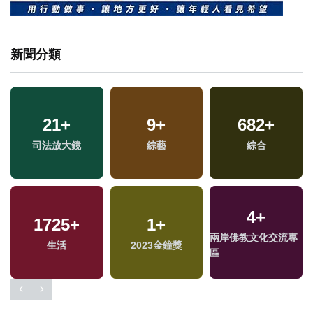
新聞分類
21
+
9
+
682
+
司法放大鏡
綜藝
綜合
4
+
1725
+
1
+
專
兩岸佛教文化交流專
生活
2023金鐘獎
區