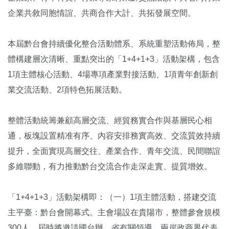
企業共敘同胞情誼、共商合作大計、共拓發展空間。
本屆黔台會持續優化整合活動體系、系統重塑活動佈局，整
體構建層次清晰、重點突出的「1+4+1+3」活動架構，包含
1項主體核心活動、4場專項產業對接活動、1項青年創新創
業交流活動、2項特色拓展活動。
整體活動統籌兼顧高層交流、經貿務實合作與基層民心相
通，板塊設置精准有序、內容安排務實高效、交流質效持續
提升，全面實現高層交往、產業合作、青年交流、民間聯誼
多維聯動，有力推動黔台交流合作走深走實、提質增效。
「1+4+1+3」活動架構即：（一）1項主體活動，搭建交流
主平臺：黔台會開幕式。主會場設在貴陽市，整體參會規模
300人。屆時將邀請國台辦、省有關領導、兩岸政商界代表