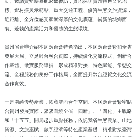
動。邀請貴州籍臺胞返鄉參訪，實地探訪貴州特色文化地
標、鄉村振興示範點、重大交通工程、優質生態文旅資源，
近距離、全方位感受家鄉深厚的文化底蘊、嶄新的城鄉面
貌、蓬勃的產業活力和優越的生態環境。
貴州省台辦介紹本屆黔台會特色指出，本屆黔台會緊扣全省
發展大局、立足黔台融合實際，持續優化交流模式、創新合
作載體、做實服務舉措，形成精准對接、特色賦能、常態交
流、全程服務的良好工作格局，全面提升黔台經貿文化交流
合作實效。
一是圍繞優勢產業，拓寬雙向合作空間。本屆黔台會緊密貼
合貴州發展實際，緊緊圍繞全省「四新」、「四化」主戰略
和「十五五」開局起步重點任務，依託我省生態農業、山地
資源、文旅稟賦、數字經濟等特色產業基礎，精准對接臺灣