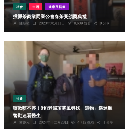
社會
生活
健康及醫療
投縣茶商業同業公會春茶賽頒獎典禮
陳朝枝
2023年六月11日
8,639 觀看
0 分享
社會
咳嗽咳不停！8旬老婦頂寒風尋找「這物」遇迷航
警勸速看醫生
林獻元
2024年十二月28日
4,712 觀看
1 分享