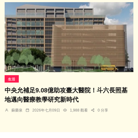
生活
中央允補足9.08億助攻臺大醫院！斗六長照基
地邁向醫療教學研究新時代
蘇榮泉
2026年七月09日
1,988 觀看
0 分享