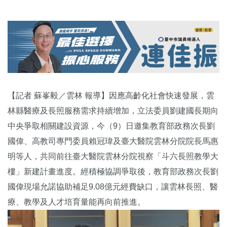
【記者 蘇峯毅／雲林 報導】因應高齡化社會快速發展，雲
林縣醫療及長照服務需求持續增加，立法委員劉建國長期向
中央爭取相關建設資源，今（9）日邀集教育部政務次長劉
國偉、高教司專門委員賴冠瑋及臺大醫院雲林分院院長馬惠
明等人，共同前往臺大醫院雲林分院視察「斗六長照教學大
樓」新建計畫進度。經積極協調爭取後，教育部政務次長劉
國偉現場允諾協助補足9.08億元經費缺口，讓雲林長照、醫
療、教學及人才培育量能再向前推進。