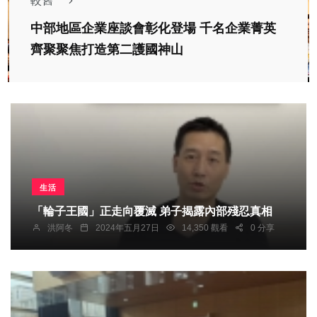
較舊
中部地區企業座談會彰化登場 千名企業菁英
齊聚聚焦打造第二護國神山
生活
「輪子王國」正走向覆滅 弟子揭露內部殘忍真相
洪阿冬
2024年五月27日
14,350 觀看
0 分享