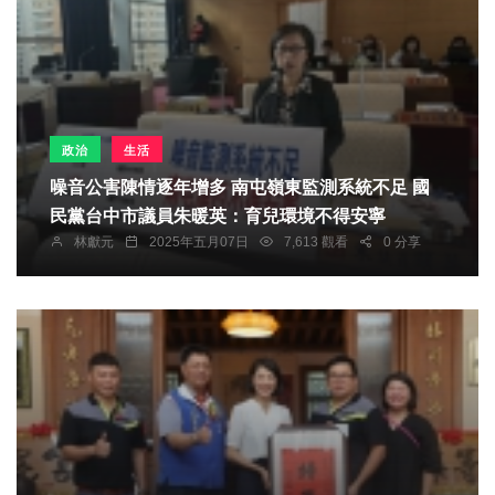
政治
生活
噪音公害陳情逐年增多 南屯嶺東監測系統不足 國
民黨台中市議員朱暖英：育兒環境不得安寧
林獻元
2025年五月07日
7,613 觀看
0 分享