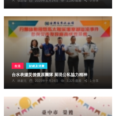
張皓傑
2026年五月14日
2,190 觀看
0 分享
生活
財經及消費
台水表揚災後復原團隊 展現公私協力精神
林獻元
2025年十月24日
3,325 觀看
1 分享