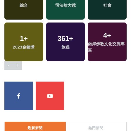
綜合
司法放大鏡
社會
4
+
1
+
361
+
兩岸佛教文化交流專
2023金鐘獎
旅遊
區
最新新聞
熱門新聞