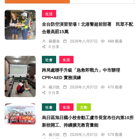
生活
全台防空演習登場！北港警超前部署 民眾不配
合最高罰15萬
蘇榮泉
2026年八月07日
488 觀看
0 分享
社會
生活
跨局處聯手升級「急救即戰力」中市辦理
CPR+AED 實務演練
楊川欽
2026年八月07日
470 觀看
0 分享
社會
生活
文教
烏日區旭日國小校舍動工盧市長宣布任內第10所
新校開工、持續擴充教育量能
楊川欽
2026年八月07日
579 觀看