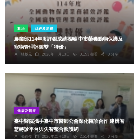
政治
財經及消費
農業部114年度評鑑成績揭曉 中市榮獲動物保護及
寵物管理評鑑雙「特優」
林獻元
2026年一月13日
3,153 觀看
0 分享
健康及醫療
臺中醫院攜手臺中市醫師公會深化轉診合作 建構智
慧轉診平台與失智整合照護網
張皓傑
2026年二月10日
2,514 觀看
0 分享