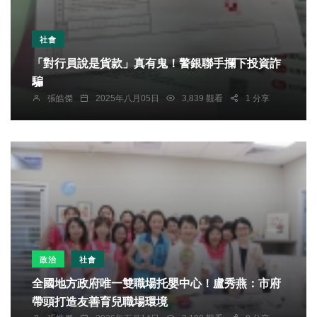
社會
「對行員說是貨款」真有鬼！警銀聯手攔下投資詐
騙
張皓傑
2025年八月05日
3,839 觀看
1 分享
政治
社會
全國地方政府唯一雙職場托嬰中心！盧秀燕：市府
帶頭打造友善育兒職場環境