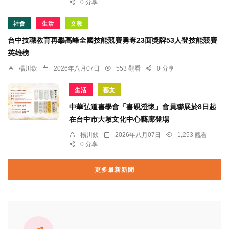
0 分享
社會
生活
文教
台中技職教育再攀高峰全國技能競賽勇奪23面獎牌53人登技能競賽
英雄榜
楊川欽
2026年八月07日
553 觀看
0 分享
生活
藝文
中華弘道書學會「書硯澄懷」會員聯展於8日起
在台中市大墩文化中心藝廊登場
楊川欽
2026年八月07日
1,253 觀看
0 分享
更多最新新聞