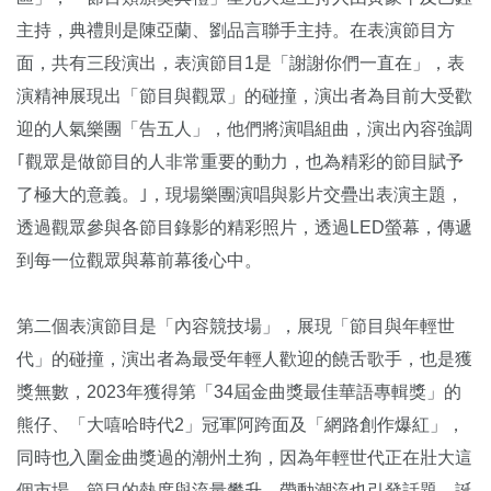
主持，典禮則是陳亞蘭、劉品言聯手主持。在表演節目方
面，共有三段演出，表演節目1是「謝謝你們一直在」，表
演精神展現出「節目與觀眾」的碰撞，演出者為目前大受歡
迎的人氣樂團「告五人」，他們將演唱組曲，演出內容強調
｢觀眾是做節目的人非常重要的動力，也為精彩的節目賦予
了極大的意義。｣，現場樂團演唱與影片交疊出表演主題，
透過觀眾參與各節目錄影的精彩照片，透過LED螢幕，傳遞
到每一位觀眾與幕前幕後心中。
第二個表演節目是「內容競技場」，展現「節目與年輕世
代」的碰撞，演出者為最受年輕人歡迎的饒舌歌手，也是獲
獎無數，2023年獲得第「34屆金曲獎最佳華語專輯獎」的
熊仔、「大嘻哈時代2」冠軍阿跨面及「網路創作爆紅」，
同時也入圍金曲獎過的潮州土狗，因為年輕世代正在壯大這
個市場，節目的熱度與流量攀升，帶動潮流也引發話題，誕