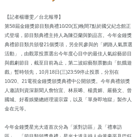
【記者楊珊雯／台北報導】
第58屆金鐘獎節目類典禮10/20(五)晚間7點於國父紀念館正
式登場，節目類典禮主持人為陳亞蘭與劉品言。今年金鐘獎
典禮節目類共頒發21個獎項，另全民參與的「網路人氣票選
活動」，由觀眾投票選出今年度心目中的最佳人氣綜藝節目
與戲劇節目，截至目前為止，第二波綜藝類票數由「飢餓遊
戲」暫時領先，10月18日(三)23:59停止投票，分別在
10/20、21電視金鐘獎頒獎典禮中公開頒獎。今年典禮頒獎
人邀請到資深新聞人詹怡宜、林辰唏、楊貴媚、嚴藝文、曾
國城、好看娛樂總經理湯宗霖，以及「單身即地獄」製作人
金在元等。
今年金鐘獎星光大道首次分為「派對訪區」及「禮車訪
區」，「節目類頒獎典禮」星光大道主持人由黃豪平及巴鈺