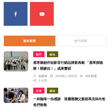
最新新聞
熱門新聞
熱門
綜合
鹿草鄉創作短影音行銷品牌新典範 「鹿草探險
隊！開麥拉！」成果豐碩
蘇榮泉
2026年八月05日
488 觀看
1 分享
生活
綜合
一杯咖啡一份感謝 張麗善贈父親節馬克杯向爸
爸們致敬