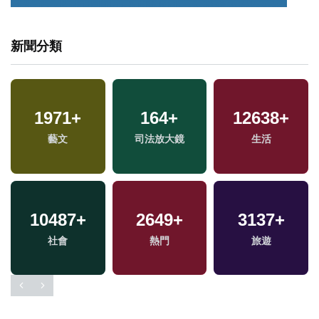
新聞分類
1971
+
164
+
12638
+
專
藝文
司法放大鏡
生活
10487
+
2649
+
3137
+
社會
熱門
旅遊