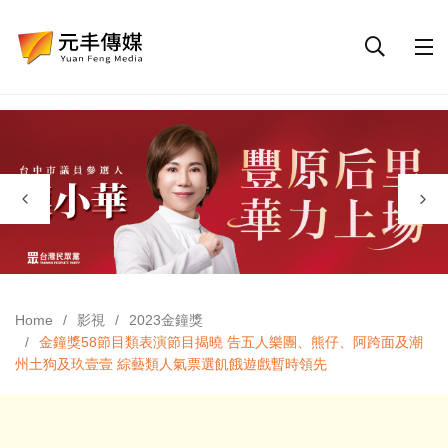
Home
影視
2023金鐘獎
金鐘獎58節目類表演節目揭曉 告五人樂團、熊仔、阿跨面及潮
州土狗及玖壹壹 綜藝類人氣票選飢餓遊戲暫時領先