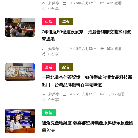
蘇榮泉
2026年八月05日
426 觀看
0 分享
生活
綜合
7年砸近50億建設麥寮 張麗善細數交通水利教
育成果
蘇榮泉
2026年八月05日
505 觀看
0 分享
生活
綜合
一碗北港杏仁茶記憶 如何變成台灣食品科技新
出口 台灣品牌翻轉百年老味道
蘇榮泉
2026年八月05日
1,132 觀看
0 分享
政治
避免洗產地疑慮 張嘉郡堅持農產原料標示原產國
需入法