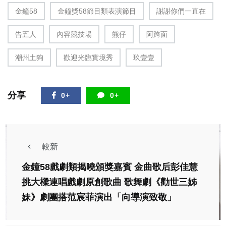
金鐘58
金鐘獎58節目類表演節目
謝謝你們一直在
告五人
內容競技場
熊仔
阿跨面
潮州土狗
歡迎光臨實境秀
玖壹壹
分享
0+
0+
較新
金鐘58戲劇類揭曉頒獎嘉賓 金曲歌后彭佳慧
挑大樑連唱戲劇原創歌曲 歌舞劇《勸世三姊
妹》劇團搭范宸菲演出「向導演致敬」