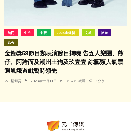
熱門
生活
影視
2023金鐘獎
文教
旅遊
綜合
金鐘獎58節目類表演節目揭曉 告五人樂團、熊
仔、阿跨面及潮州土狗及玖壹壹 綜藝類人氣票
選飢餓遊戲暫時領先
楊珊雯
2023年十月11日
79,479 觀看
0 分享