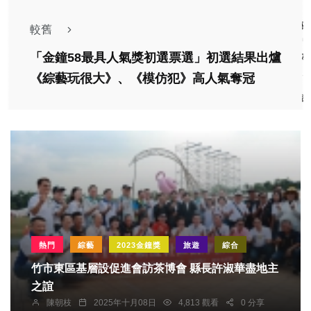
較舊
「金鐘58最具人氣獎初選票選」初選結果出爐
《綜藝玩很大》、《模仿犯》高人氣奪冠
熱門
綜藝
2023金鐘獎
旅遊
綜合
竹市東區基層設促進會訪茶博會 縣長許淑華盡地主
之誼
陳朝枝
2025年十月08日
4,813 觀看
0 分享