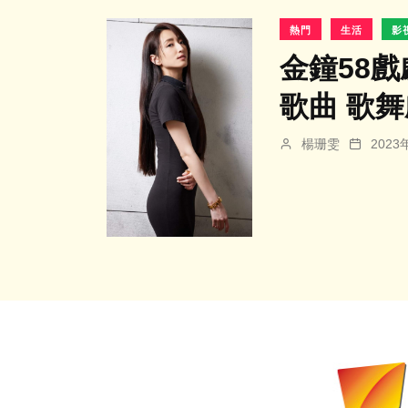
熱門
生活
影
金鐘58
歌曲 歌
楊珊雯
202