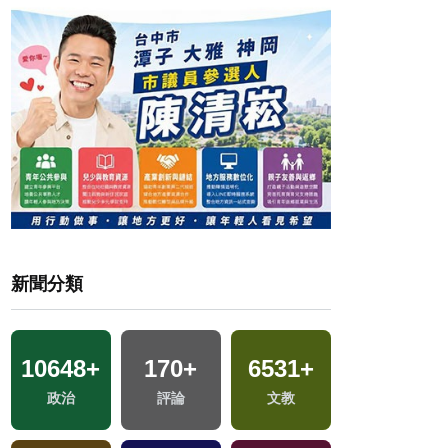
新聞分類
10648
+
170
+
6531
+
2468
+
地
政治
評論
文教
藝文