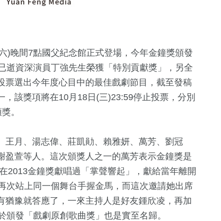
1(六)晚間7點國父紀念館正式登場，今年金鐘獎頒發
由已逝資深演員丁強先生榮獲「特別貢獻獎」，另全
投票選出今年度心目中的最佳戲劇節目，截至發稿
該獎項將在10月18日(三)23:59停止投票，分別
頒獎。
、王月、湯志偉、莊凱勛、賴雅妍、萬芳、劉冠
謝盈萱等人。這次頒獎人之一的萬芳表示金鐘獎是
在2013金鐘獎獻唱過「掌聲響起」，獻給當年離開
6
+
13294
+
4838
+
5532
+
16
+
月再次站上同一個舞台手握金馬，而這次邀請她出席
社會
財經及消費
健康及醫療
兩岸藝苑天
有猶豫就答應了，一來主持人是好友鍾欣凌，再加
對於頒發「戲劇原創歌曲獎」也是實至名歸。