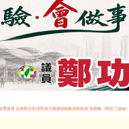
曉頒獎嘉賓 金曲歌后彭佳慧挑大樑連唱戲劇原創歌曲 歌舞劇《勸世三姊妹