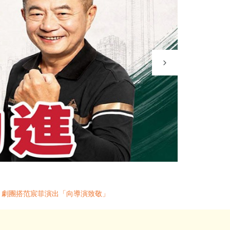
》劇團搭范宸菲演出「向導演致敬」