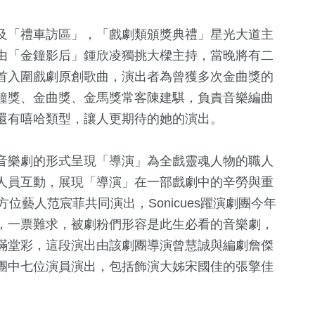
372
+
705
+
6694
+
3976
+
及「禮車訪區」，「戲劇類頒獎典禮」星光大道主
化交
兩岸道教文化交
美食
綜合
旅遊
流專區
由「金鐘影后」鍾欣凌獨挑大樑主持，當晚將有二
首入圍戲劇原創歌曲，演出者為曾獲多次金曲獎的
鐘獎、金曲獎、金馬獎常客陳建騏，負責音樂編曲
還有嘻哈類型，讓人更期待的她的演出。
音樂劇的形式呈現「導演」為全戲靈魂人物的職人
人員互動，展現「導演」在一部戲劇中的辛勞與重
全方位藝人范宸菲共同演出，Sonicues躍演劇團今年
，一票難求，被劇粉們形容是此生必看的音樂劇，
滿堂彩，這段演出由該劇團導演曾慧誠與編劇詹傑
團中七位演員演出，包括飾演大姊宋國佳的張擎佳