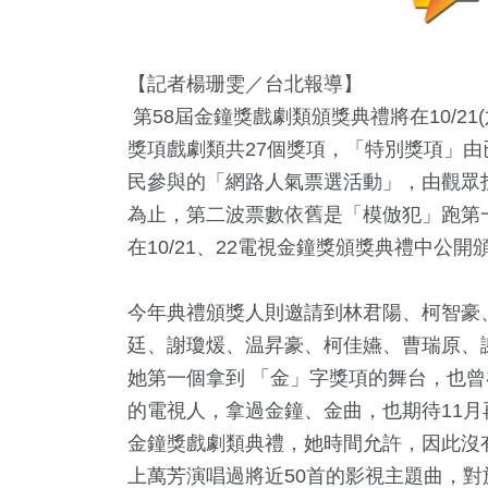
【記者楊珊雯／台北報導】
第58屆金鐘獎戲劇類頒獎典禮將在10/2
獎項戲劇類共27個獎項，「特別獎項」
民參與的「網路人氣票選活動」，由觀眾
為止，第二波票數依舊是「模倣犯」跑第一，
在10/21、22電視金鐘獎頒獎典禮中公開
今年典禮頒獎人則邀請到林君陽、柯智豪
廷、謝瓊煖、温昇豪、柯佳嬿、曹瑞原、
她第一個拿到 「金」字獎項的舞台，也曾
65
+
97
+
328
+
1582
的電視人，拿過金鐘、金曲，也期待11
門
綜藝
2024立委選戰
生活
金鐘獎戲劇類典禮，她時間允許，因此沒
上萬芳演唱過將近50首的影視主題曲，