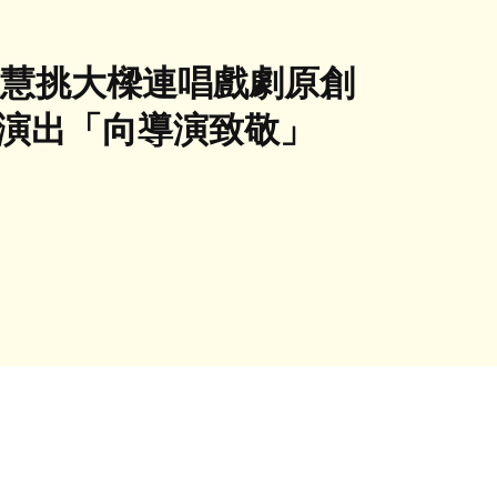
佳慧挑大樑連唱戲劇原創
菲演出「向導演致敬」