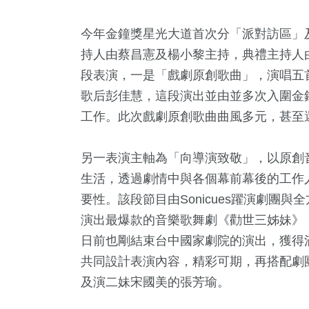
45
+
112
+
今年金鐘獎星光大道首次分「派對訪區」
兩岸佛教文
演唱會
流專區
持人由蔡昌憲及楊小黎主持，典禮主持人
段表演，一是「戲劇原創歌曲」，演唱五
歌后彭佳慧，這段演出並由並多次入圍金
工作。此次戲劇原創歌曲曲風多元，甚至
另一表演主軸為「向導演致敬」，以原創
生活，透過劇情中與各個幕前幕後的工作
要性。該段節目由Sonicues躍演劇團與
演出最爆款的音樂歌舞劇《勸世三姊妹》
日前也剛結束台中國家劇院的演出，獲得
共同設計表演內容，精彩可期，再搭配劇
及演二妹宋國美的張芳瑜。