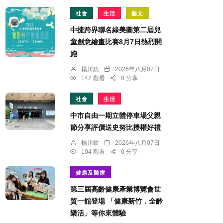
社會
生活
藝文
中捷跨界聯名綠美圖第二屆兒
童創意繪畫比賽8月7日熱烈開
跑
楊川欽
2026年八月07日
142 觀看
0 分享
社會
生活
中市自由一期立體停車場父親
節分享評價送史努比授權好禮
楊川欽
2026年八月07日
104 觀看
0 分享
健康及醫療
第三屆高齡健康產業博覽會世
貿一館登場 「健康新竹．全齡
樂活」等你來體驗