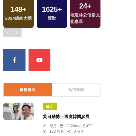
24
+
148
+
1625
+
206
+
福建林公信俗文
2024總統大選
運動
司法放大鏡
化專區
最新新聞
熱門新聞
藝文
吳日勤博士再度韓國參展
胡月
2026年八月07日
123 觀看
0 分享